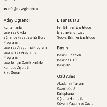
info@ozyegin.edu.tr
Aday Öğrenci
Lisansüstü
Kontenjanlar
Fen Bilimleri Enstitüsü
Lise Yaz Okulu
İşletme Enstitüsü
Eğitimde Fırsat Eşitliği Burs
Sosyal Bilimler Enstitüsü
Programı
Basın
Lise Yaz Araştırma Programı
Lisans Yaz Araştırma
Basın Bültenleri
Programı
Basında ÖzÜ
Liseliler için Özel Etkinlikler
Basın Kiti
Kampüs Ziyareti
Bize Sorun
ÖzÜ Ailesi
Akademik Takvim
GazeteÖzÜ
Kütüphane
Öğrenci Hizmetleri
Güvenli Yaşam ve Çevre